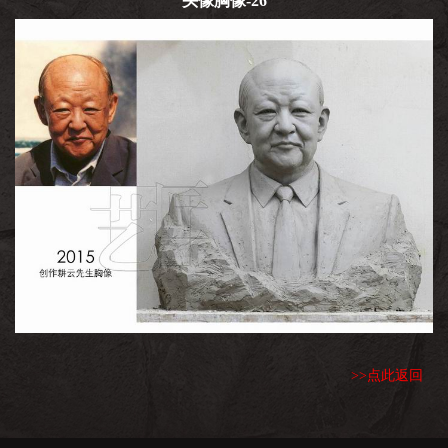
头像胸像-26
>>点此返回